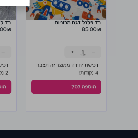
בד פלנל דגם מכוניות
בד ל
.00
₪
85.00
₪
−
+
−
רכישת יחידה ממוצר זה תצברו
רכיש
4 נקודות!
2 נקודות!
הוספה לסל
הוס