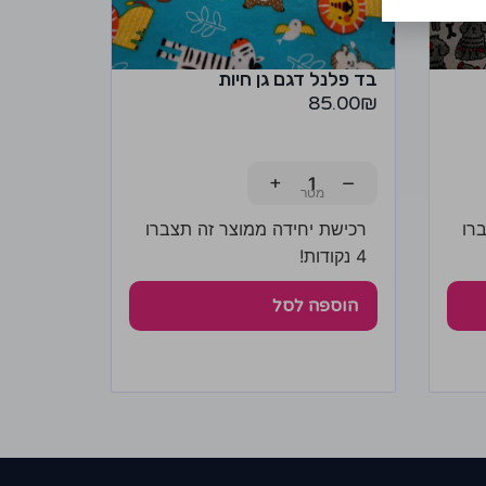
בד פלנל דגם גן חיות
85.00
₪
+
−
רו
רכישת יחידה ממוצר זה תצברו
4 נקודות!
הוספה לסל