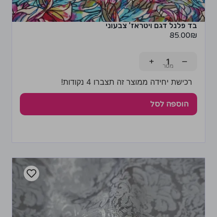
בד פלנל דגם ויטראז' צבעוני
85.00
₪
+
−
רכישת יחידה ממוצר זה תצברו 4 נקודות!
הוספה לסל