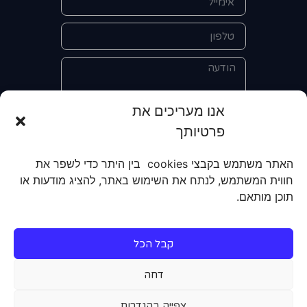
אנו מעריכים את
פרטיותך
אני מאשר/ת את מסירת הפרטים
והשימוש בהם כדי ליצור איתי קשר לצורך
האתר משתמש בקבצי cookies בין היתר כדי לשפר את
קבלת מידע על מוצרים, שירותים, מועדון
חווית המשתמש, לנתח את השימוש באתר, להציג מודעות או
לקוחות. אני מודע/ת שאוכל לבטל את
תוכן מותאם.
הרישום שלי בכל עת ושעל מסירת הפרטים
שלי והשימוש בהם תחול
מדיניות הפרטיות
של האתר.
קבל הכל
שליחה
דחה
צפייה בהגדרות