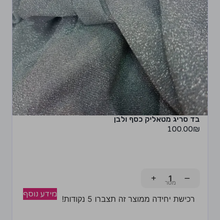
בד סריג מטאליק כסף ולבן
100.00
₪
+
−
מידע נוסף
רכישת יחידה ממוצר זה תצברו 5 נקודות!