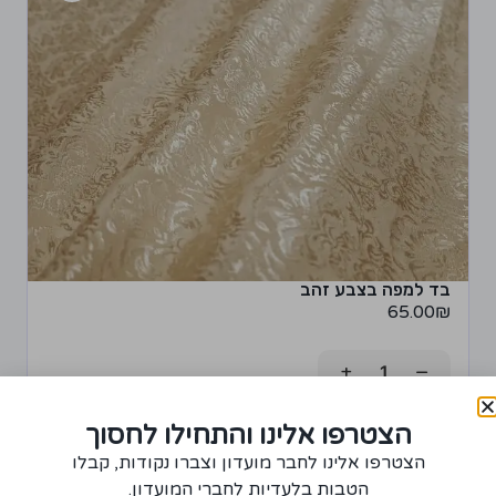
בד למפה בצבע זהב
65.00
₪
+
−
רכישת יחידה ממוצר זה תצברו 3 נקודות!
הצטרפו אלינו והתחילו לחסוך
הצטרפו אלינו לחבר מועדון וצברו נקודות, קבלו
הוספה לסל
הטבות בלעדיות לחברי המועדון.