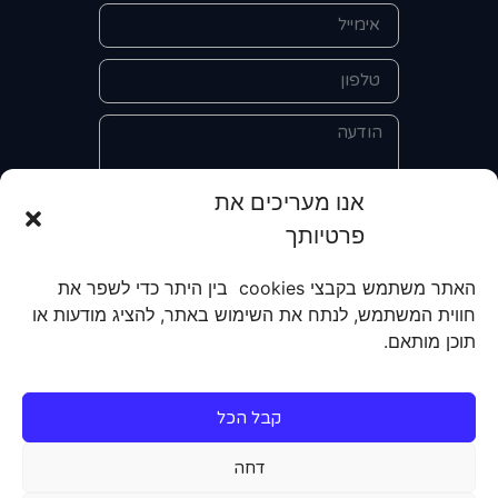
אנו מעריכים את
פרטיותך
אני מאשר/ת את מסירת הפרטים
והשימוש בהם כדי ליצור איתי קשר לצורך
האתר משתמש בקבצי cookies בין היתר כדי לשפר את
קבלת מידע על מוצרים, שירותים, מועדון
חווית המשתמש, לנתח את השימוש באתר, להציג מודעות או
לקוחות. אני מודע/ת שאוכל לבטל את
תוכן מותאם.
הרישום שלי בכל עת ושעל מסירת הפרטים
שלי והשימוש בהם תחול
מדיניות הפרטיות
של האתר.
קבל הכל
שליחה
דחה