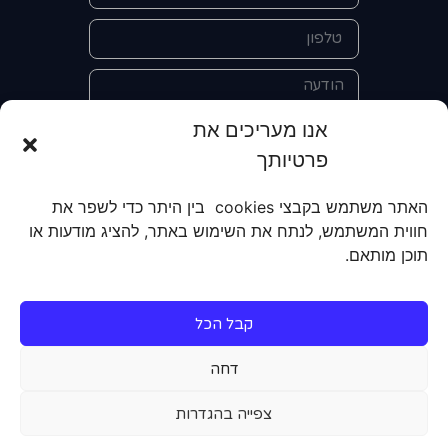
אנו מעריכים את
פרטיותך
אני מאשר/ת את מסירת הפרטים
האתר משתמש בקבצי cookies בין היתר כדי לשפר את
והשימוש בהם כדי ליצור איתי קשר לצורך
חווית המשתמש, לנתח את השימוש באתר, להציג מודעות או
קבלת מידע על מוצרים, שירותים, מועדון
תוכן מותאם.
לקוחות. אני מודע/ת שאוכל לבטל את
הרישום שלי בכל עת ושעל מסירת הפרטים
שלי והשימוש בהם תחול
מדיניות הפרטיות
קבל הכל
של האתר.
דחה
שליחה
צפייה בהגדרות