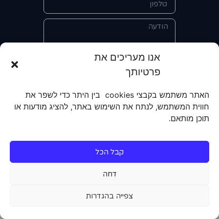
אנו מעריכים את
פרטיותך
אני מאשר/ת את מסירת הפרטים
והשימוש בהם כדי ליצור איתי קשר לצורך
האתר משתמש בקבצי cookies בין היתר כדי לשפר את
קבלת מידע על מוצרים, שירותים, מועדון
חווית המשתמש, לנתח את השימוש באתר, להציג מודעות או
לקוחות. אני מודע/ת שאוכל לבטל את
תוכן מותאם.
הרישום שלי בכל עת ושעל מסירת הפרטים
שלי והשימוש בהם תחול
מדיניות הפרטיות
של האתר.
קבל הכל
שליחה
דחה
צפייה בהגדרות