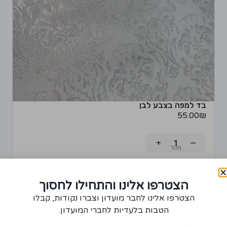
בד למפה בצבע לבן
55.00
₪
+
−
רכישת יחידה ממוצר זה תצברו 2 נקודות!
הצטרפו אלינו והתחילו לחסוך
הוספה לסל
הצטרפו אלינו לחבר מועדון וצברו נקודות, קבלו
הטבות בלעדיות לחברי המועדון.