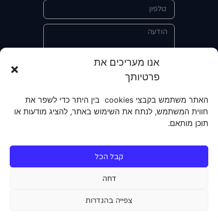
אנו מעריכים את
פרטיותך
אני מאשר/ת את מסירת הפרטים
והשימוש בהם כדי ליצור איתי קשר לצורך
האתר משתמש בקבצי cookies בין היתר כדי לשפר את
קבלת מידע על מוצרים, שירותים, מועדון
חווית המשתמש, לנתח את השימוש באתר, להציג מודעות או
לקוחות. אני מודע/ת שאוכל לבטל את
תוכן מותאם.
הרישום שלי בכל עת ושעל מסירת הפרטים
שלי והשימוש בהם תחול
מדיניות הפרטיות
של האתר.
קבל הכל
שליחה
דחה
צפייה בהגדרות