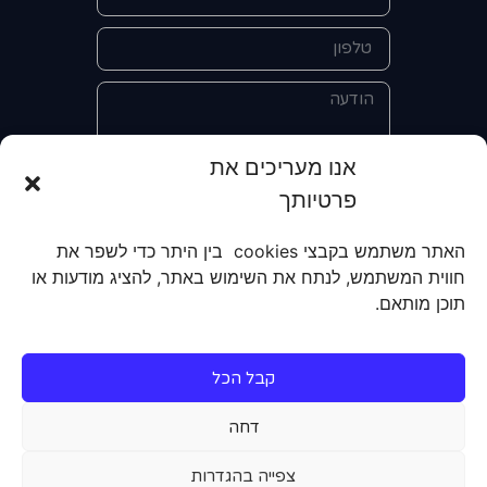
אנו מעריכים את
פרטיותך
אני מאשר/ת את מסירת הפרטים
והשימוש בהם כדי ליצור איתי קשר לצורך
האתר משתמש בקבצי cookies בין היתר כדי לשפר את
קבלת מידע על מוצרים, שירותים, מועדון
חווית המשתמש, לנתח את השימוש באתר, להציג מודעות או
לקוחות. אני מודע/ת שאוכל לבטל את
תוכן מותאם.
הרישום שלי בכל עת ושעל מסירת הפרטים
שלי והשימוש בהם תחול
מדיניות הפרטיות
של האתר.
קבל הכל
שליחה
דחה
צפייה בהגדרות