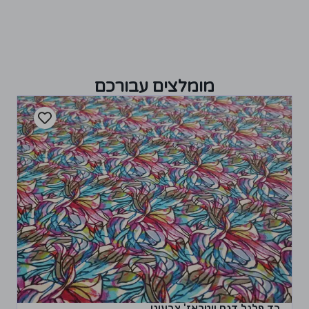
מומלצים עבורכם
בד פלנל דגם ויטראז' צבעוני