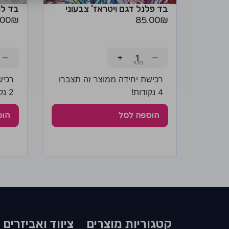
בד פלנל דגם ויטראז' צבעוני
בד למ
.00
₪
85.00
₪
−
+
−
רכישת יחידה ממוצר זה תצברו
רכיש
4 נקודות!
2 נקודות!
הוספה לסל
הוס
קטגוריות מוצרים​
ציווד ואביזרים