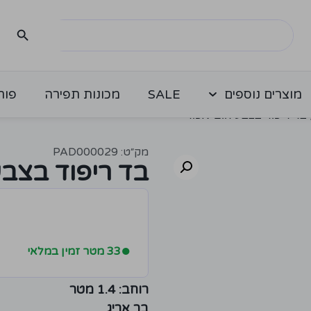
מוצרים נוספים
SALE
מכונות תפירה
פור
בד ריפוד בצבע חום-אפור
מק״ט: PAD000029
בד ריפוד בצבע
●
33 מטר זמין במלאי
רוחב: 1.4 מטר
בר אריג