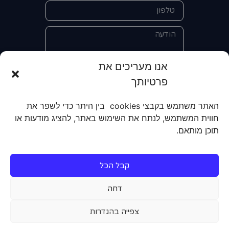
אנו מעריכים את
פרטיותך
אני מאשר/ת את מסירת הפרטים
והשימוש בהם כדי ליצור איתי קשר לצורך
האתר משתמש בקבצי cookies בין היתר כדי לשפר את
קבלת מידע על מוצרים, שירותים, מועדון
חווית המשתמש, לנתח את השימוש באתר, להציג מודעות או
לקוחות. אני מודע/ת שאוכל לבטל את
תוכן מותאם.
הרישום שלי בכל עת ושעל מסירת הפרטים
שלי והשימוש בהם תחול
מדיניות הפרטיות
של האתר.
קבל הכל
שליחה
דחה
צפייה בהגדרות