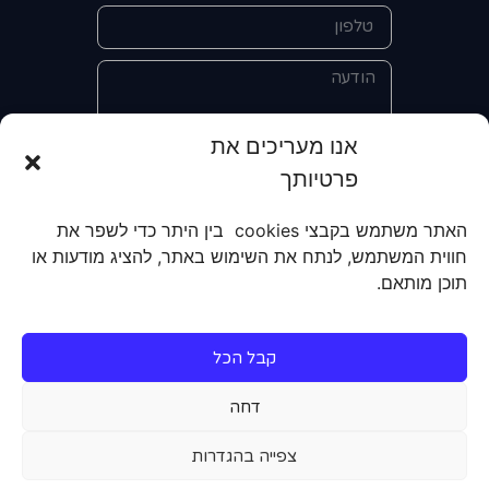
אנו מעריכים את
פרטיותך
אני מאשר/ת את מסירת הפרטים
והשימוש בהם כדי ליצור איתי קשר לצורך
האתר משתמש בקבצי cookies בין היתר כדי לשפר את
קבלת מידע על מוצרים, שירותים, מועדון
חווית המשתמש, לנתח את השימוש באתר, להציג מודעות או
לקוחות. אני מודע/ת שאוכל לבטל את
תוכן מותאם.
הרישום שלי בכל עת ושעל מסירת הפרטים
שלי והשימוש בהם תחול
מדיניות הפרטיות
של האתר.
קבל הכל
שליחה
דחה
צפייה בהגדרות