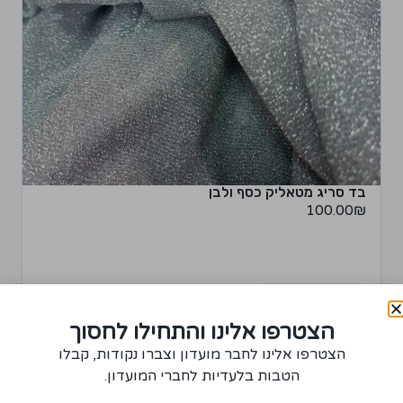
בד סריג מטאליק כסף ולבן
100.00
₪
+
−
הצטרפו אלינו והתחילו לחסוך
מידע נוסף
רכישת יחידה ממוצר זה תצברו 5 נקודות!
הצטרפו אלינו לחבר מועדון וצברו נקודות, קבלו
הטבות בלעדיות לחברי המועדון.