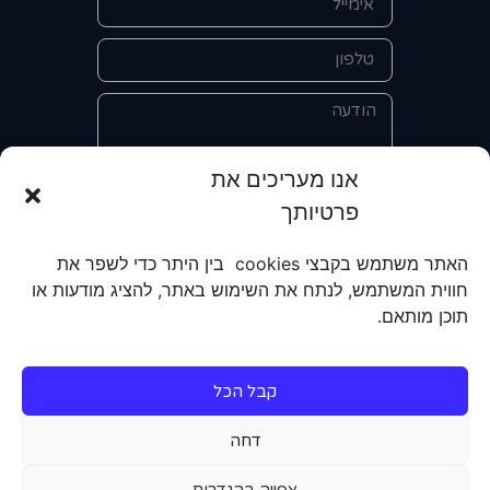
אנו מעריכים את
פרטיותך
אני מאשר/ת את מסירת הפרטים
והשימוש בהם כדי ליצור איתי קשר לצורך
האתר משתמש בקבצי cookies בין היתר כדי לשפר את
קבלת מידע על מוצרים, שירותים, מועדון
חווית המשתמש, לנתח את השימוש באתר, להציג מודעות או
לקוחות. אני מודע/ת שאוכל לבטל את
תוכן מותאם.
הרישום שלי בכל עת ושעל מסירת הפרטים
שלי והשימוש בהם תחול
מדיניות הפרטיות
של האתר.
קבל הכל
שליחה
דחה
צפייה בהגדרות