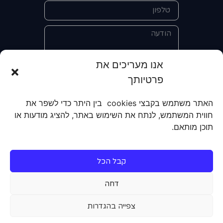
אנו מעריכים את
פרטיותך
אני מאשר/ת את מסירת הפרטים
והשימוש בהם כדי ליצור איתי קשר לצורך
האתר משתמש בקבצי cookies בין היתר כדי לשפר את
קבלת מידע על מוצרים, שירותים, מועדון
חווית המשתמש, לנתח את השימוש באתר, להציג מודעות או
לקוחות. אני מודע/ת שאוכל לבטל את
תוכן מותאם.
הרישום שלי בכל עת ושעל מסירת הפרטים
שלי והשימוש בהם תחול
מדיניות הפרטיות
של האתר.
קבל הכל
שליחה
דחה
צפייה בהגדרות