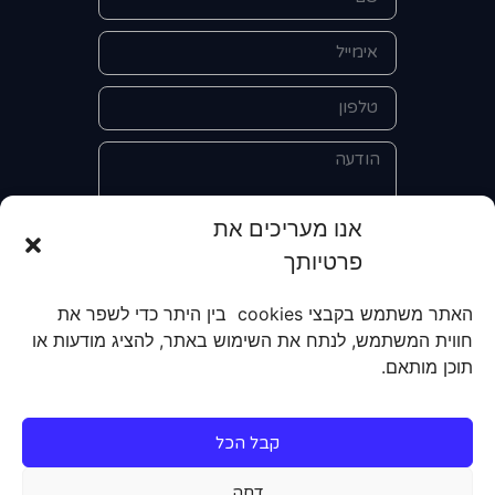
אנו מעריכים את
פרטיותך
אני מאשר/ת את מסירת הפרטים
והשימוש בהם כדי ליצור איתי קשר לצורך
האתר משתמש בקבצי cookies בין היתר כדי לשפר את
קבלת מידע על מוצרים, שירותים, מועדון
חווית המשתמש, לנתח את השימוש באתר, להציג מודעות או
לקוחות. אני מודע/ת שאוכל לבטל את
תוכן מותאם.
הרישום שלי בכל עת ושעל מסירת הפרטים
שלי והשימוש בהם תחול
מדיניות הפרטיות
של האתר.
קבל הכל
שליחה
דחה