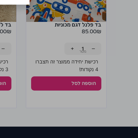
בד פלנל דגם מכוניות
בד ל
.00
₪
85.00
₪
−
+
−
רכישת יחידה ממוצר זה תצברו
רכיש
4 נקודות!
3 נקודות!
הוספה לסל
הוס