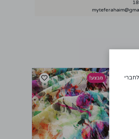
myteferahaim@gmai
לחברי
מבצע!