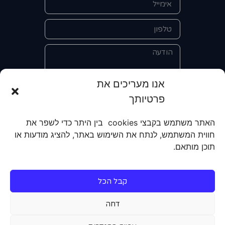
אנו מעריכים את
פרטיותך
אני מאשר/ת את מסירת הפרטים
והשימוש בהם כדי ליצור איתי קשר לצורך
האתר משתמש בקבצי cookies בין היתר כדי לשפר את
קבלת מידע על מוצרים, שירותים, מועדון
חווית המשתמש, לנתח את השימוש באתר, להציג מודעות או
לקוחות. אני מודע/ת שאוכל לבטל את
תוכן מותאם.
הרישום שלי בכל עת ושעל מסירת הפרטים
שלי והשימוש בהם תחול
מדיניות הפרטיות
של האתר.
קבל הכל
שליחה
דחה