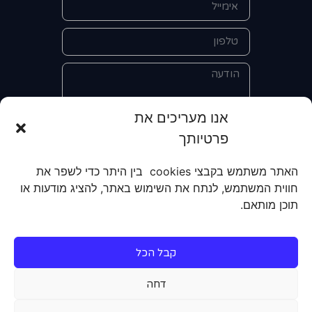
אנו מעריכים את
פרטיותך
אני מאשר/ת את מסירת הפרטים
והשימוש בהם כדי ליצור איתי קשר לצורך
האתר משתמש בקבצי cookies בין היתר כדי לשפר את
קבלת מידע על מוצרים, שירותים, מועדון
חווית המשתמש, לנתח את השימוש באתר, להציג מודעות או
לקוחות. אני מודע/ת שאוכל לבטל את
תוכן מותאם.
הרישום שלי בכל עת ושעל מסירת הפרטים
שלי והשימוש בהם תחול
מדיניות הפרטיות
של האתר.
קבל הכל
שליחה
דחה