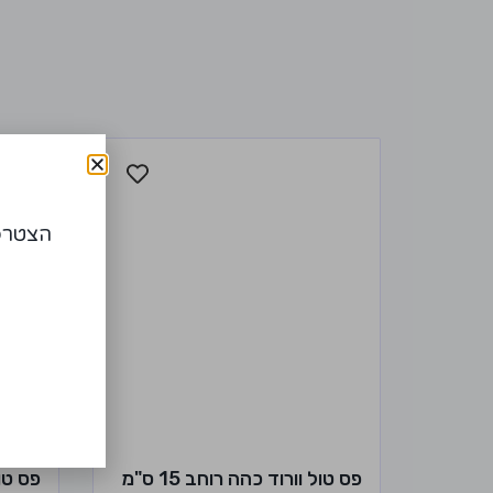
הצטרפו
פס טול וורוד כהה רוחב 15 ס"מ
פס טול 