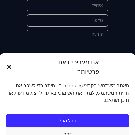
אנו מעריכים את
אני מאשר/ת את מסירת הפרטים
פרטיותך
והשימוש בהם כדי ליצור איתי קשר לצורך
קבלת מידע על מוצרים, שירותים, מועדון
האתר משתמש בקבצי cookies בין היתר כדי לשפר את
לקוחות. אני מודע/ת שאוכל לבטל את
חווית המשתמש, לנתח את השימוש באתר, להציג מודעות או
הרישום שלי בכל עת ושעל מסירת הפרטים
תוכן מותאם.
שלי והשימוש בהם תחול
מדיניות הפרטיות
של האתר.
קבל הכל
שליחה
דחה