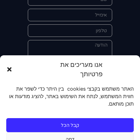
אנו מעריכים את
פרטיותך
אני מאשר/ת את מסירת הפרטים
והשימוש בהם כדי ליצור איתי קשר לצורך
האתר משתמש בקבצי cookies בין היתר כדי לשפר את
קבלת מידע על מוצרים, שירותים, מועדון
חווית המשתמש, לנתח את השימוש באתר, להציג מודעות או
לקוחות. אני מודע/ת שאוכל לבטל את
תוכן מותאם.
הרישום שלי בכל עת ושעל מסירת הפרטים
שלי והשימוש בהם תחול
מדיניות הפרטיות
של האתר.
קבל הכל
שליחה
דחה