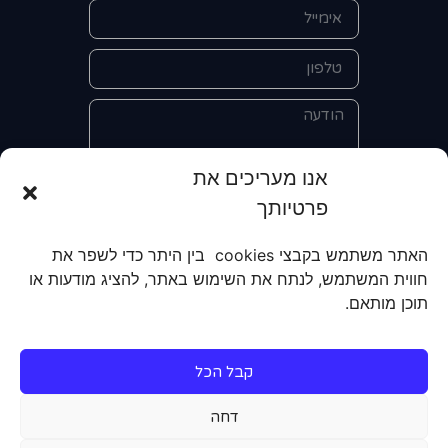
אנו מעריכים את
פרטיותך
אני מאשר/ת את מסירת הפרטים
והשימוש בהם כדי ליצור איתי קשר לצורך
האתר משתמש בקבצי cookies בין היתר כדי לשפר את
קבלת מידע על מוצרים, שירותים, מועדון
חווית המשתמש, לנתח את השימוש באתר, להציג מודעות או
לקוחות. אני מודע/ת שאוכל לבטל את
תוכן מותאם.
הרישום שלי בכל עת ושעל מסירת הפרטים
שלי והשימוש בהם תחול
מדיניות הפרטיות
של האתר.
קבל הכל
שליחה
דחה