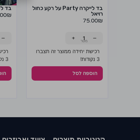
בד לייקרה Party על רקע כחול
בד לי
רויאל
.00
₪
75.00
₪
−
+
−
רכישת יחידה ממוצר זה תצברו
רכיש
3 נקודות!
3 נקודות!
הוספה לסל
הוס
קטגוריות מוצרים​
ציווד ואביזרים