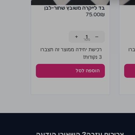
בד לייקרה משובץ שחור-לבן
75.00
₪
+
−
רו
רכישת יחידה ממוצר זה תצברו
3 נקודות!
הוספה לסל
צריכים עזרה? השאירו הודעה