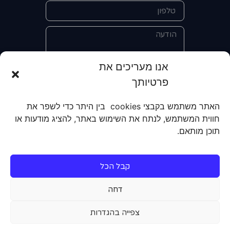
אנו מעריכים את
פרטיותך
אני מאשר/ת את מסירת הפרטים
והשימוש בהם כדי ליצור איתי קשר לצורך
האתר משתמש בקבצי cookies בין היתר כדי לשפר את
קבלת מידע על מוצרים, שירותים, מועדון
חווית המשתמש, לנתח את השימוש באתר, להציג מודעות או
לקוחות. אני מודע/ת שאוכל לבטל את
תוכן מותאם.
הרישום שלי בכל עת ושעל מסירת הפרטים
שלי והשימוש בהם תחול
מדיניות הפרטיות
של האתר.
קבל הכל
שליחה
דחה
צפייה בהגדרות