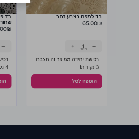
בד למפה בצבע זהב
בד פל
שחור-
65.00
₪
.00
₪
−
+
−
רכישת יחידה ממוצר זה תצברו
רכיש
3 נקודות!
4 נקודות!
הוספה לסל
הוס