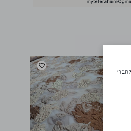
myteferahaim@gmai
לחברי