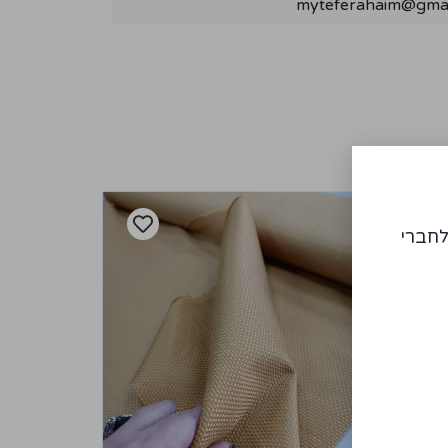
myteferahaim@gmai
לחברי