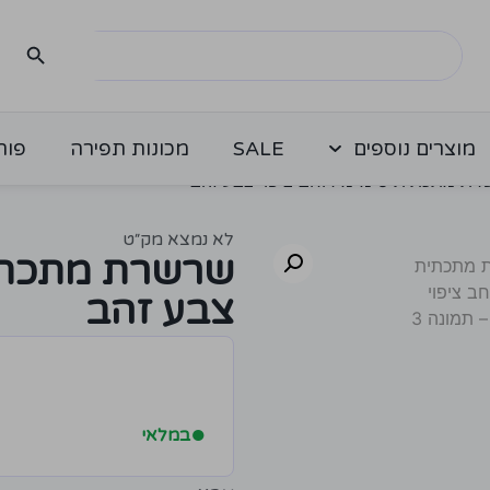
מוצרים נוספים
SALE
מכונות תפירה
פור
ת 8 מ"מ רוחב ציפוי צבע זהב
לא נמצא מק״ט
צבע זהב
●
במלאי