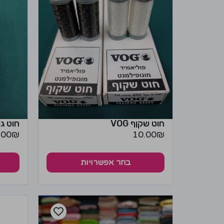
חוט שקןף VOG
חוט גו
.00
₪
10.00
₪
בחר אפשרויות