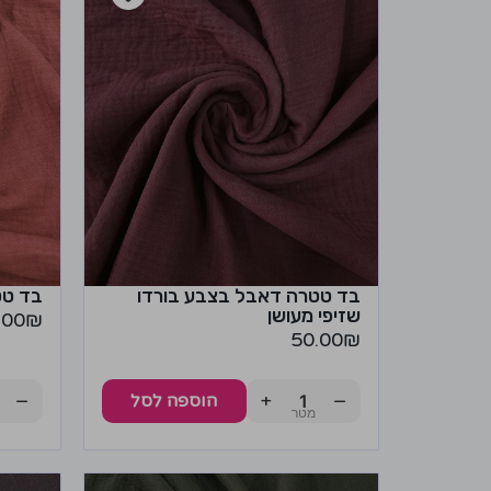
בד טטרה דאבל בצבע בורדו
בד טט
שזיפי מעושן
.00
₪
50.00
₪
−
+
−
הוספה לסל