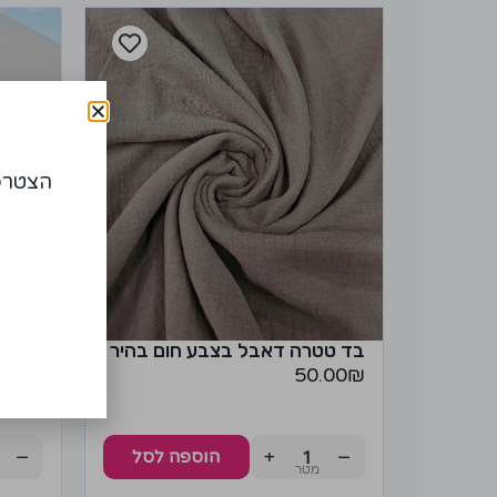
הצטרפו
בד טטרה דאבל בצבע חום בהיר
בד טט
פודרה
50.00
₪
.00
₪
−
+
−
הוספה לסל