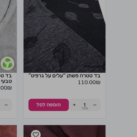
בד טטרה פשתן “עלים על גרפיט”
בד טט
טבעי
110.00
₪
.00
₪
−
+
−
הוספה לסל