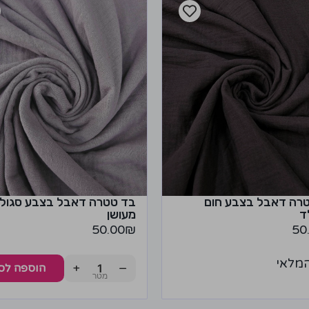
רה דאבל בצבע חום
בד טטרה דאבל בצבע סגול
ד
מעושן
50.00
₪
50
מלאי
+
−
הוספה לס