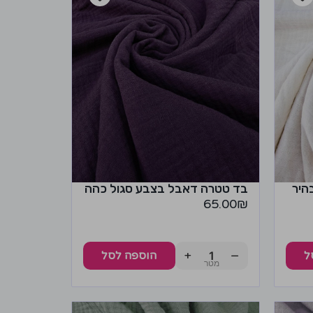
היר
בד טטרה דאבל בצבע סגול כהה
65.00
₪
+
−
ל
הוספה לסל