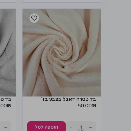
בד טטרה דאבל בצבע בז'
בד טט
.00
₪
50.00
₪
−
+
−
הוספה לסל