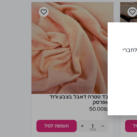
לחברי
וקה
בד טטרה דאבל בצבע ורוד
אפרסק
50.00
₪
+
−
ל
הוספה לסל