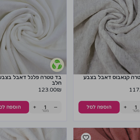
רה קנאבוס דאבל בצבע
בד טטרה פלנל דאבל בצבע 
חלב
123.00
₪
117
+
−
+
הוספה לסל
הוספה לס