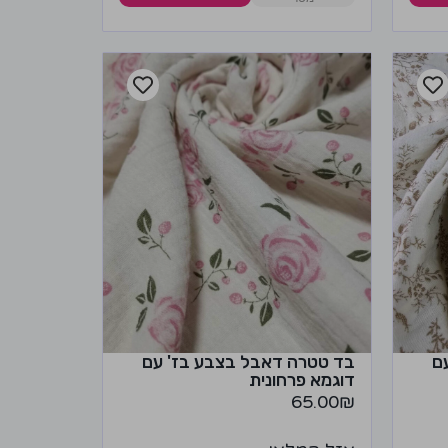
ם
בד טטרה דאבל בצבע בז' עם
דוגמא פרחונית
65.00
₪