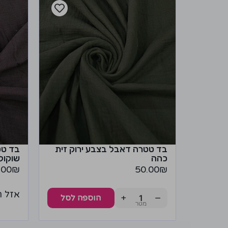
בד טטרה דאבל בצבע ירוק זית
בד טט
כהה
שוקול
.00
₪
50.00
₪
אזל ה
+
−
הוספה לסל