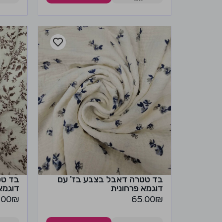
בד טטרה דאבל בצבע בז' עם
בד טט
דוגמא פרחונית
דוגמא
.00
₪
65.00
₪