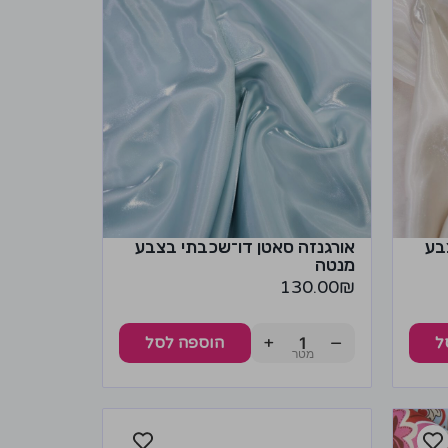
בע
אורגנזה סאטן דו־שכבתי בצבע
מנטה
130.00
₪
+
−
ל
הוספה לסל