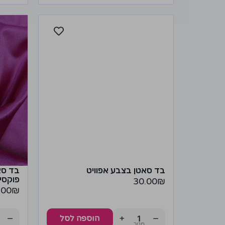
בד סאטן בצבע אפוויט
בד סא
פוקסי
30.00
₪
.00
₪
−
+
−
הוספה לסל