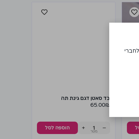
לחברי
ע
בד סאטן דגם גינת תה
65.00
₪
+
−
ל
הוספה לסל