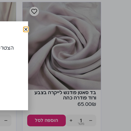
הצטרפו
בד סאטן פודנש לייקרה בצבע
בד סא
ורוד פודרה כהה
ניוד ב
.00
₪
65.00
₪
−
+
−
הוספה לסל