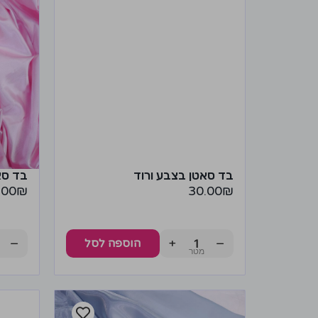
בד סאטן בצבע ורוד
בד סא
.00
₪
30.00
₪
−
+
−
הוספה לסל