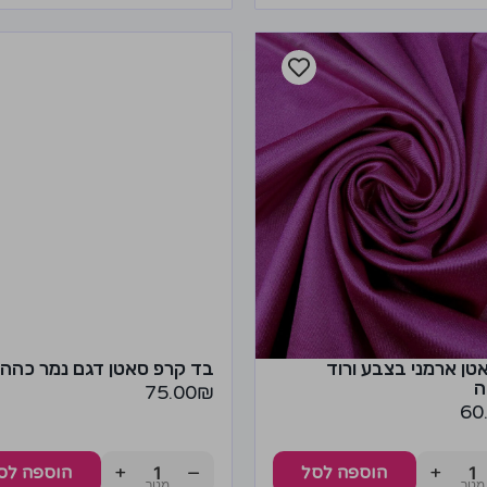
טן ארמני בצבע ורוד
בד קרפ סאטן דגם נמר כהה
ה
75.00
₪
60
+
−
+
הוספה לסל
הוספה לס