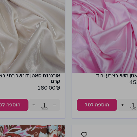
טן משי בצבע ורוד
אורגנזה סאטן דו־שכבתי בצ
קרם
45
180.00
₪
+
−
+
הוספה לסל
הוספה לס