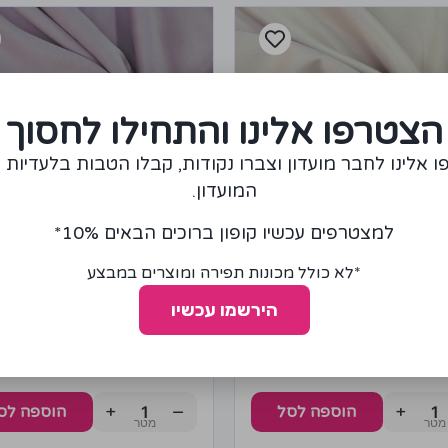
הצטרפו אלינו והתחילו לחסוך
 אלינו לחבר מועדון וצברו נקודות, קבלו הטבות בלעדיות 
המועדון.
למצטרפים עכשיו קופון ברוכים הבאים 10%*
*לא כולל מכונות תפירה ומוצרים במבצע
הירשמו עכשיו
טן פודנש לייקרה בצבע
בד סאטן פודנש לייקרה בצב
ז'
ורוד סגול בהיר
65.00
₪
50
+
−
+
הוספה לסל
הוספה לס