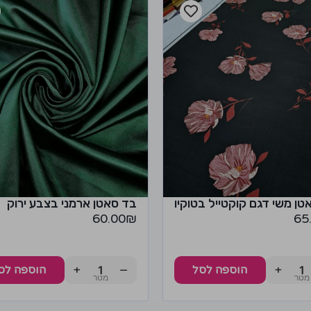
טן משי דגם קוקטייל בטוקיו
בד סאטן ארמני בצבע ירוק
60.00
₪
65
+
−
+
הוספה לסל
הוספה לס