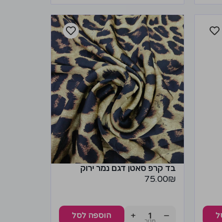
בד קרפ סאטן דגם נמר ירוק
75.00
₪
+
−
ל
הוספה לסל