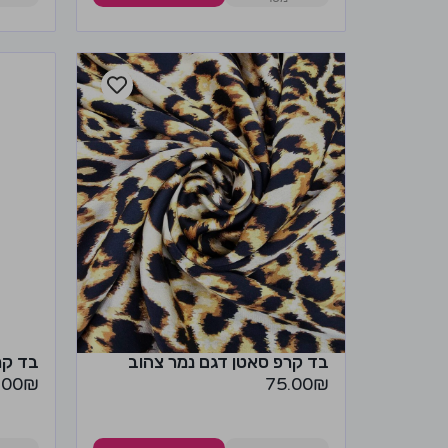
בד קרפ סאטן דגם נמר צהוב
בד קר
.00
₪
75.00
₪