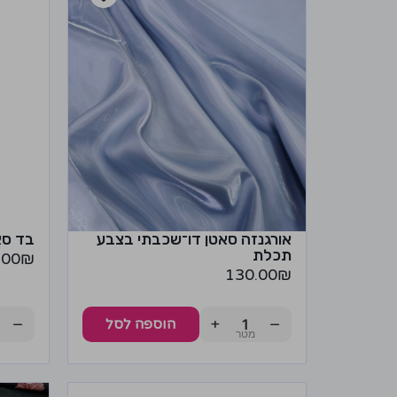
אורגנזה סאטן דו־שכבתי בצבע
בד סא
תכלת
.00
₪
130.00
₪
−
+
−
הוספה לסל