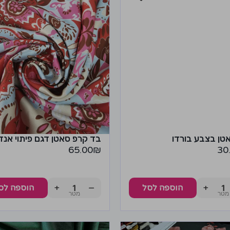
טן בצבע בורדו
בד קרפ סאטן דגם פיתוי אנד
65.00
₪
30
+
−
+
הוספה לסל
הוספה לס