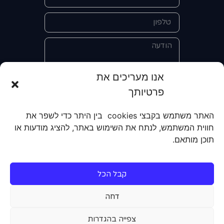
אנו מעריכים את
פרטיותך
אני מאשר/ת את מסירת הפרטים
והשימוש בהם כדי ליצור איתי קשר לצורך
האתר משתמש בקבצי cookies בין היתר כדי לשפר את
קבלת מידע על מוצרים, שירותים, מועדון
חווית המשתמש, לנתח את השימוש באתר, להציג מודעות או
לקוחות. אני מודע/ת שאוכל לבטל את
תוכן מותאם.
הרישום שלי בכל עת ושעל מסירת הפרטים
שלי והשימוש בהם תחול
מדיניות הפרטיות
של האתר.
קבל הכל
שליחה
דחה
צפייה בהגדרות