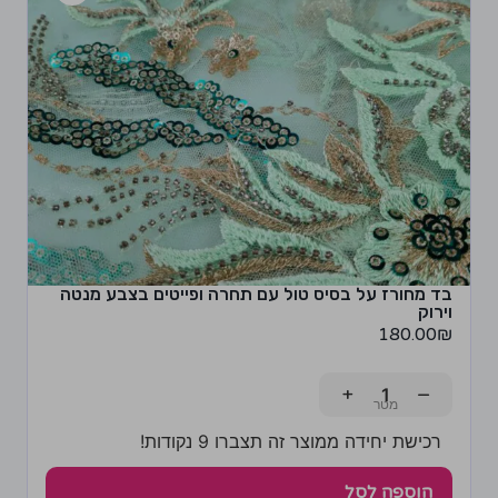
בד מחורז על בסיס טול עם תחרה ופייטים בצבע מנטה
וירוק
180.00
₪
+
−
רכישת יחידה ממוצר זה תצברו 9 נקודות!
הוספה לסל