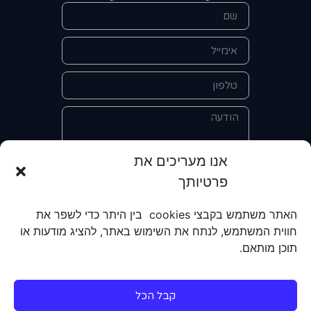
אנו מעריכים את
פרטיותך
אני מאשר/ת את מסירת הפרטים
והשימוש בהם כדי ליצור איתי קשר לצורך
האתר משתמש בקבצי cookies בין היתר כדי לשפר את
קבלת מידע על מוצרים, שירותים, מועדון
חווית המשתמש, לנתח את השימוש באתר, להציג מודעות או
לקוחות. אני מודע/ת שאוכל לבטל את
תוכן מותאם.
הרישום שלי בכל עת ושעל מסירת הפרטים
שלי והשימוש בהם תחול
מדיניות הפרטיות
של האתר.
קבל הכל