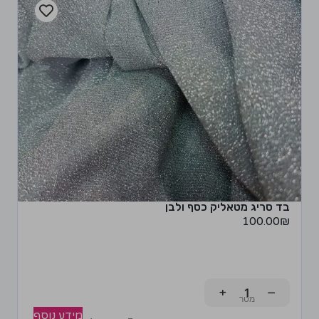
בד סריג מטאליק כסף ולבן
100.00
₪
+
−
מידע נוסף