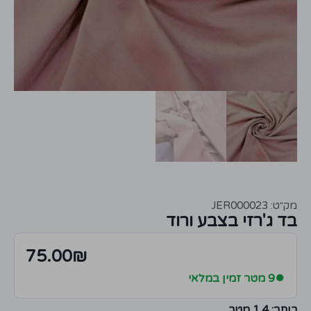
מק״ט: JER000023
בד ג'רזי בצבע ורוד
75.00
₪
●
9 מטר זמין במלאי
רוחב:
1.4 מטר