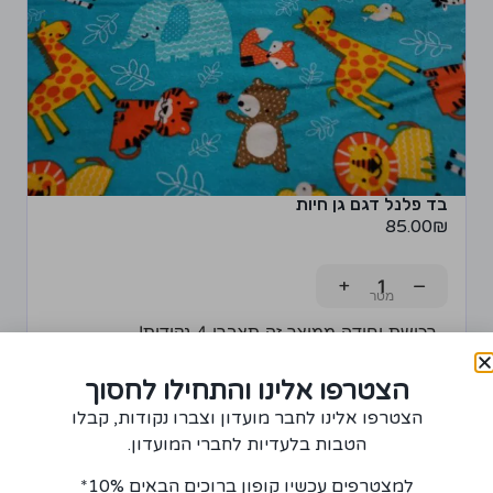
בד פלנל דגם גן חיות
85.00
₪
+
−
רכישת יחידה ממוצר זה תצברו 4 נקודות!
הוספה לסל
הצטרפו אלינו והתחילו לחסוך
הצטרפו אלינו לחבר מועדון וצברו נקודות, קבלו
הטבות בלעדיות לחברי המועדון.
למצטרפים עכשיו קופון ברוכים הבאים 10%*