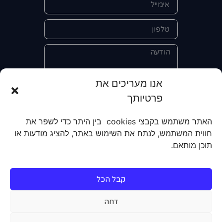
אנו מעריכים את
פרטיותך
אני מאשר/ת את מסירת הפרטים
והשימוש בהם כדי ליצור איתי קשר לצורך
האתר משתמש בקבצי cookies בין היתר כדי לשפר את
קבלת מידע על מוצרים, שירותים, מועדון
חווית המשתמש, לנתח את השימוש באתר, להציג מודעות או
לקוחות. אני מודע/ת שאוכל לבטל את
תוכן מותאם.
הרישום שלי בכל עת ושעל מסירת הפרטים
שלי והשימוש בהם תחול
מדיניות הפרטיות
של האתר.
קבל הכל
שליחה
דחה