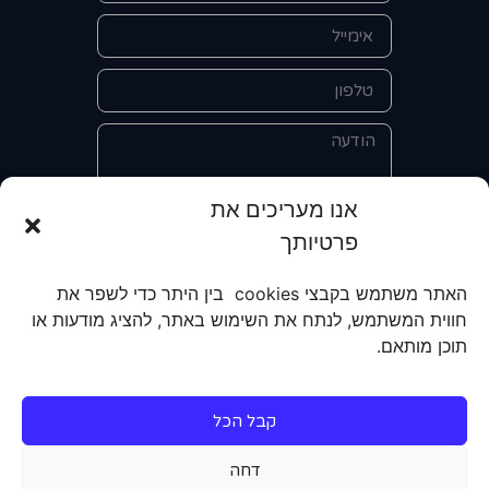
אנו מעריכים את
פרטיותך
אני מאשר/ת את מסירת הפרטים
והשימוש בהם כדי ליצור איתי קשר לצורך
האתר משתמש בקבצי cookies בין היתר כדי לשפר את
קבלת מידע על מוצרים, שירותים, מועדון
חווית המשתמש, לנתח את השימוש באתר, להציג מודעות או
לקוחות. אני מודע/ת שאוכל לבטל את
תוכן מותאם.
הרישום שלי בכל עת ושעל מסירת הפרטים
שלי והשימוש בהם תחול
מדיניות הפרטיות
של האתר.
קבל הכל
שליחה
דחה