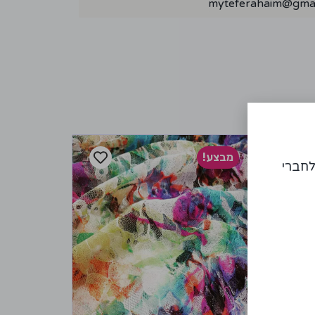
myteferahaim@gmai
מבצע!
לחברי