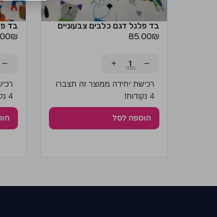
בד פלנל דגם כלבים צבעוניים
בד פל
.00
₪
85.00
₪
−
+
−
רכישת יחידה ממוצר זה תצברו
רכיש
4 נקודות!
4 נקודות!
הוספה לסל
הוס