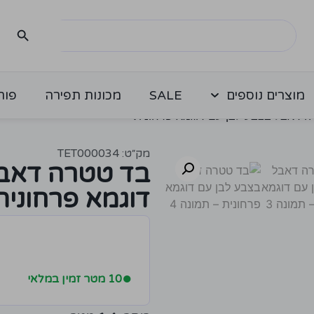
מוצרים נוספים
SALE
מכונות תפירה
פור
 דאבל בצבע לבן עם דוגמא פרחונית
מק״ט: TET000034
בד טטרה דאבל
דוגמא פרחונית
●
10 מטר זמין במלאי