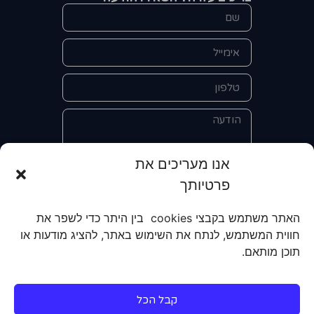
אנו מעריכים את
פרטיותך
אני מאשר/ת את מסירת הפרטים
והשימוש בהם כדי ליצור איתי קשר לצורך
האתר משתמש בקבצי cookies בין היתר כדי לשפר את
קבלת מידע על מוצרים, שירותים, מועדון
חווית המשתמש, לנתח את השימוש באתר, להציג מודעות או
לקוחות. אני מודע/ת שאוכל לבטל את
תוכן מותאם.
הרישום שלי בכל עת ושעל מסירת הפרטים
שלי והשימוש בהם תחול
מדיניות הפרטיות
של האתר.
קבל הכל