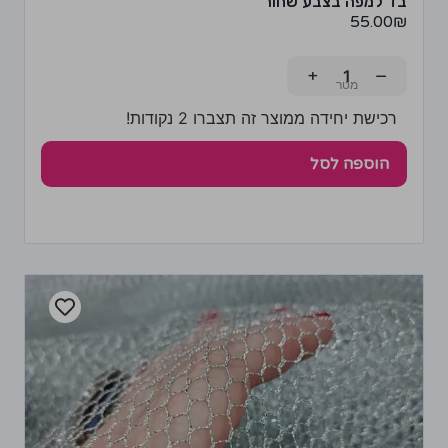
בד למפה בצבע שחור
55.00
₪
+
−
רכישת יחידה ממוצר זה תצברו 2 נקודות!
הוספה לסל