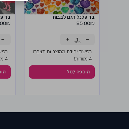
בד פלנל דגם לבבות
בד פל
.00
₪
85.00
₪
−
+
−
רכישת יחידה ממוצר זה תצברו
רכיש
4 נקודות!
4 נקודות!
הוספה לסל
הוס