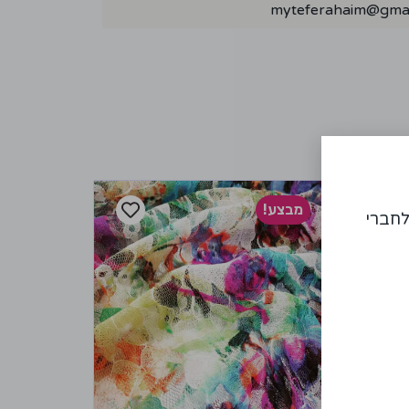
myteferahaim@gmai
מבצע!
לחברי