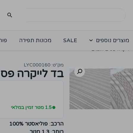
מוצרים נוספים
SALE
מכונות תפירה
פור
 לייקרה פסים חומים
מק״ט: LYC000160
בד לייקרה פסי
●
1.5 מטר זמין במלאי
הרכב
:
פוליאסטר 100%
רוחב
:
1.3 מטר