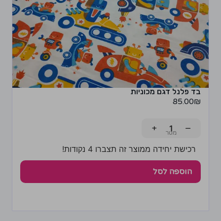
בד פלנל דגם מכוניות
85.00
₪
+
−
רכישת יחידה ממוצר זה תצברו 4 נקודות!
הוספה לסל