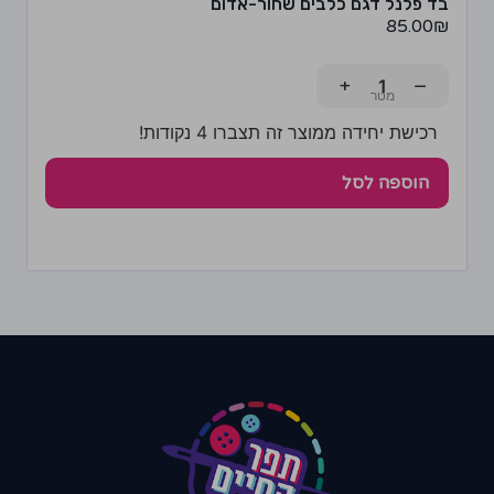
בד פלנל דגם כלבים שחור-אדום
85.00
₪
+
−
רכישת יחידה ממוצר זה תצברו 4 נקודות!
הוספה לסל