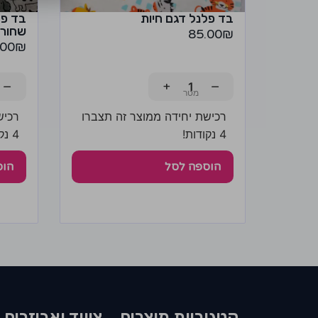
בד פלנל דגם חיות
בד פל
שחור-
85.00
₪
.00
₪
−
+
−
רכישת יחידה ממוצר זה תצברו
רכיש
4 נקודות!
4 נקודות!
הוספה לסל
הוס
קטגוריות מוצרים​
ציווד ואביזרים