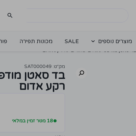
מוצרים נוספים
SALE
מכונות תפירה
פור
ד סאטן מודפס עיגולים שחורים על רקע אדום
מק״ט: SAT000049
בד סאטן מודפס
רקע אדום
●
18 מטר זמין במלאי