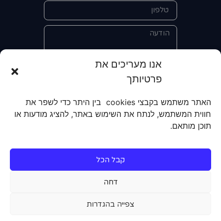
אנו מעריכים את
פרטיותך
אני מאשר/ת את מסירת הפרטים
והשימוש בהם כדי ליצור איתי קשר לצורך
האתר משתמש בקבצי cookies בין היתר כדי לשפר את
קבלת מידע על מוצרים, שירותים, מועדון
חווית המשתמש, לנתח את השימוש באתר, להציג מודעות או
לקוחות. אני מודע/ת שאוכל לבטל את
תוכן מותאם.
הרישום שלי בכל עת ושעל מסירת הפרטים
שלי והשימוש בהם תחול
מדיניות הפרטיות
של האתר.
קבל הכל
שליחה
דחה
צפייה בהגדרות