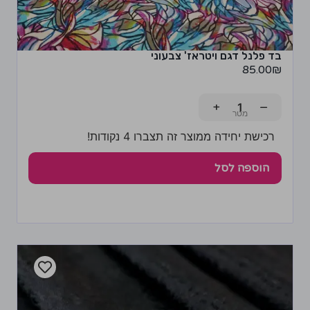
בד פלנל דגם ויטראז' צבעוני
85.00
₪
+
−
רכישת יחידה ממוצר זה תצברו 4 נקודות!
הוספה לסל