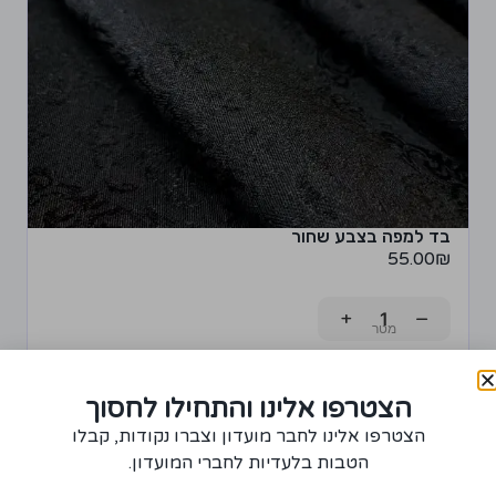
בד למפה בצבע שחור
55.00
₪
+
−
רכישת יחידה ממוצר זה תצברו 2 נקודות!
הצטרפו אלינו והתחילו לחסוך
הוספה לסל
הצטרפו אלינו לחבר מועדון וצברו נקודות, קבלו
הטבות בלעדיות לחברי המועדון.