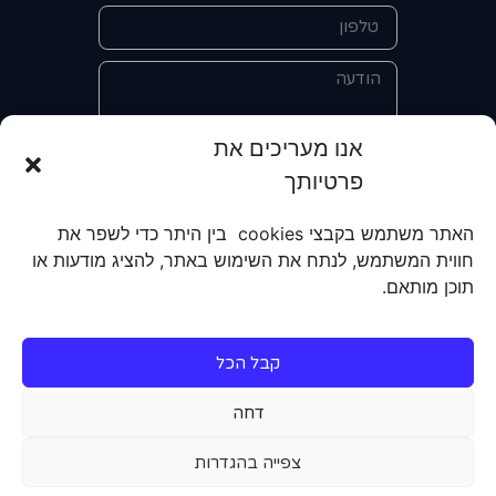
אנו מעריכים את
פרטיותך
אני מאשר/ת את מסירת הפרטים
והשימוש בהם כדי ליצור איתי קשר לצורך
האתר משתמש בקבצי cookies בין היתר כדי לשפר את
קבלת מידע על מוצרים, שירותים, מועדון
חווית המשתמש, לנתח את השימוש באתר, להציג מודעות או
לקוחות. אני מודע/ת שאוכל לבטל את
תוכן מותאם.
הרישום שלי בכל עת ושעל מסירת הפרטים
שלי והשימוש בהם תחול
מדיניות הפרטיות
של האתר.
קבל הכל
שליחה
דחה
צפייה בהגדרות