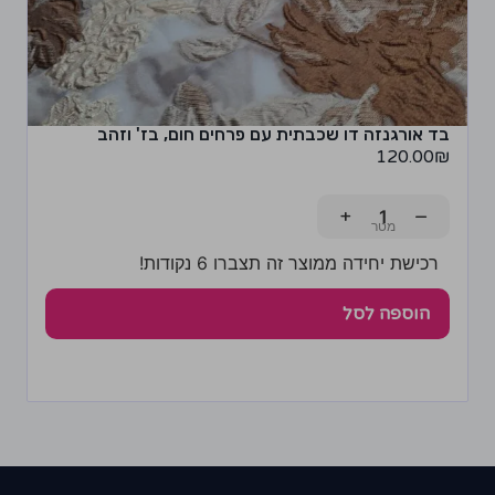
בד אורגנזה דו שכבתית עם פרחים חום, בז' וזהב
120.00
₪
+
−
רכישת יחידה ממוצר זה תצברו 6 נקודות!
הוספה לסל