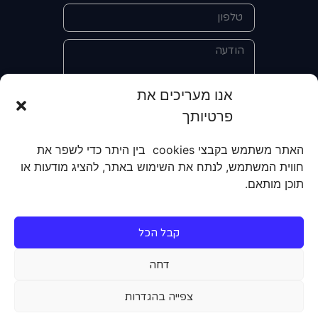
אנו מעריכים את
פרטיותך
אני מאשר/ת את מסירת הפרטים
והשימוש בהם כדי ליצור איתי קשר לצורך
האתר משתמש בקבצי cookies בין היתר כדי לשפר את
קבלת מידע על מוצרים, שירותים, מועדון
חווית המשתמש, לנתח את השימוש באתר, להציג מודעות או
לקוחות. אני מודע/ת שאוכל לבטל את
תוכן מותאם.
הרישום שלי בכל עת ושעל מסירת הפרטים
שלי והשימוש בהם תחול
מדיניות הפרטיות
של האתר.
קבל הכל
שליחה
דחה
צפייה בהגדרות