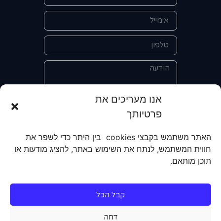
אנו מעריכים את
פרטיותך
אני מאשר/ת את מסירת הפרטים
והשימוש בהם כדי ליצור איתי קשר לצורך
האתר משתמש בקבצי cookies בין היתר כדי לשפר את
קבלת מידע על מוצרים, שירותים, מועדון
חווית המשתמש, לנתח את השימוש באתר, להציג מודעות או
לקוחות. אני מודע/ת שאוכל לבטל את
תוכן מותאם.
הרישום שלי בכל עת ושעל מסירת הפרטים
שלי והשימוש בהם תחול
מדיניות הפרטיות
של האתר.
קבל הכל
שליחה
דחה