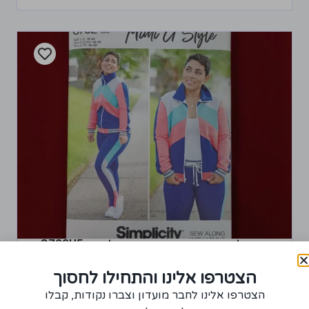
גזרות של בגדי ספורט מחברת סימיפליסיטי 8702U5
65.00
₪
הצטרפו אלינו והתחילו לחסוך
הצטרפו אלינו לחבר מועדון וצברו נקודות, קבלו
1
רכישת יחידה ממוצר זה תצברו 3 נקודות!