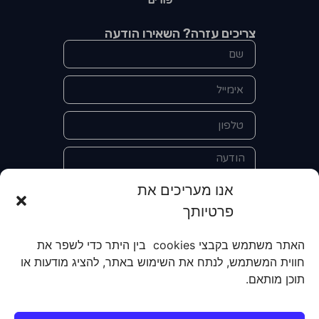
פורים
צריכים עזרה? השאירו הודעה
אנו מעריכים את
פרטיותך
אני מאשר/ת את מסירת הפרטים
האתר משתמש בקבצי cookies בין היתר כדי לשפר את
והשימוש בהם כדי ליצור איתי קשר לצורך
חווית המשתמש, לנתח את השימוש באתר, להציג מודעות או
קבלת מידע על מוצרים, שירותים, מועדון
תוכן מותאם.
לקוחות. אני מודע/ת שאוכל לבטל את
הרישום שלי בכל עת ושעל מסירת הפרטים
שלי והשימוש בהם תחול
מדיניות הפרטיות