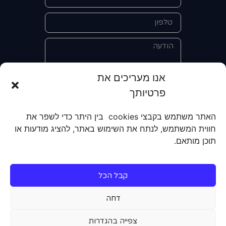
אנו מעריכים את
פרטיותך
אני מאשר/ת את מסירת הפרטים
והשימוש בהם כדי ליצור איתי קשר לצורך
האתר משתמש בקבצי cookies בין היתר כדי לשפר את
קבלת מידע על מוצרים, שירותים, מועדון
חווית המשתמש, לנתח את השימוש באתר, להציג מודעות או
לקוחות. אני מודע/ת שאוכל לבטל את
תוכן מותאם.
הרישום שלי בכל עת ושעל מסירת הפרטים
שלי והשימוש בהם תחול
מדיניות הפרטיות
של האתר.
קבל הכל
שליחה
דחה
צפייה בהגדרות