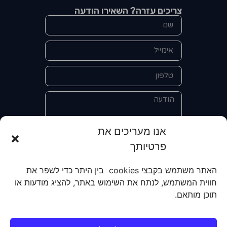
צריכים עזרה? השאירו הודעה
אנו מעריכים את
פרטיותך
אני מאשר/ת את מסירת הפרטים
והשימוש בהם כדי ליצור איתי קשר לצורך
האתר משתמש בקבצי cookies בין היתר כדי לשפר את
קבלת מידע על מוצרים, שירותים, מועדון
חווית המשתמש, לנתח את השימוש באתר, להציג מודעות או
לקוחות. אני מודע/ת שאוכל לבטל את
תוכן מותאם.
הרישום שלי בכל עת ושעל מסירת הפרטים
שלי והשימוש בהם תחול
מדיניות הפרטיות
של האתר.